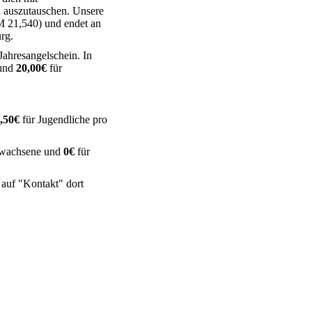
en auszutauschen. Unsere
M 21,540) und endet an
rg.
 Jahresangelschein. In
 und
20,00€
für
,50€
für Jugendliche pro
rwachsene und
0€
für
 auf "Kontakt" dort